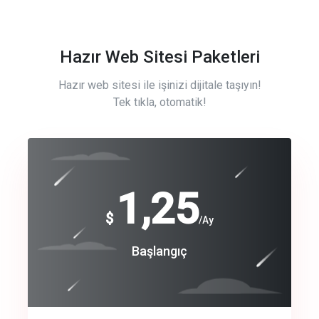
Hazır Web Sitesi Paketleri
Hazır web sitesi ile işinizi dijitale taşıyın!
Tek tıkla, otomatik!
Free
1,25
$
/Ay
Basic
Başlangıç