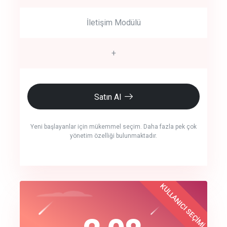
İletişim Modülü
+
Satın Al
Yeni başlayanlar için mükemmel seçim. Daha fazla pek çok
yönetim özelliği bulunmaktadır.
crm auto cync
KULLANICI SEÇİMİ
Best Choice
click to call back