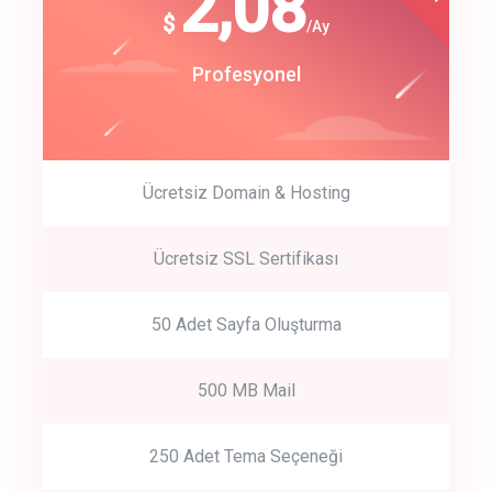
180
2,08
$
$
/year
/Ay
track energy costs
Start Up
Profesyonel
predictive dialing
Ücretsiz Domain & Hosting
Get Started
Ücretsiz SSL Sertifikası
Start by trying our service for 30 days free trial no credit card
required.
50 Adet Sayfa Oluşturma
500 MB Mail
250 Adet Tema Seçeneği