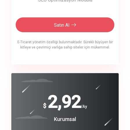
Satın Al
E-Ticaret yönetim özelliği bulunmaktadır. Sürekli büyüyen bir
kitleye ve çevrimiçi varlığa sahip siteler için mükemmel.
crm auto cync
click to call back
240
2,92
$
$
/year
/Ay
track energy costs
Coroprate
Kurumsal
predictive dialing