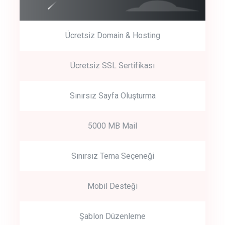
Ücretsiz Domain & Hosting
Get Started
Ücretsiz SSL Sertifikası
Start by trying our service for 30 days free trial no credit card
required.
Sınırsız Sayfa Oluşturma
5000 MB Mail
Sınırsız Tema Seçeneği
Mobil Desteği
Şablon Düzenleme